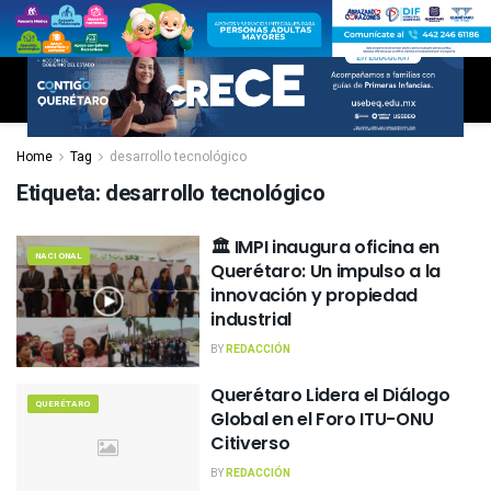
Home
Tag
desarrollo tecnológico
Etiqueta:
desarrollo tecnológico
🏛️ IMPI inaugura oficina en
NACIONAL
Querétaro: Un impulso a la
innovación y propiedad
industrial
BY
REDACCIÓN
Querétaro Lidera el Diálogo
QUERÉTARO
Global en el Foro ITU-ONU
Citiverso
BY
REDACCIÓN