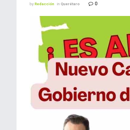
0
by
Redacción
in
Querétaro