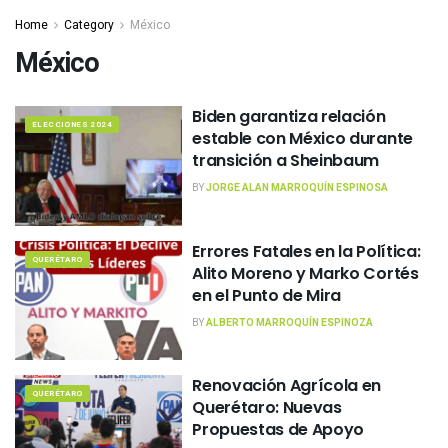
Home
Category
México
México
Biden garantiza relación
ELECCIONES 2024
estable con México durante
transición a Sheinbaum
BY
JORGE ALAN MARROQUÍN ESPINOSA
Errores Fatales en la Política:
QUERÉTARO
Alito Moreno y Marko Cortés
en el Punto de Mira
BY
ALBERTO MARROQUÍN ESPINOZA
Renovación Agrícola en
QUERÉTARO
Querétaro: Nuevas
Propuestas de Apoyo