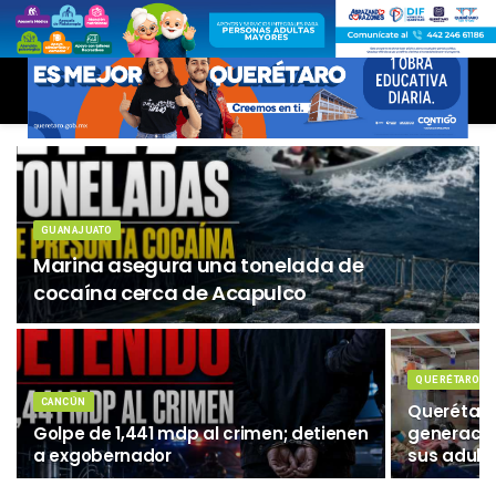
GUANAJUATO
Marina asegura una tonelada de
cocaína cerca de Acapulco
QUERÉTARO
CANCÚN
Querétaro
Golpe de 1,441 mdp al crimen; detienen
generació
a exgobernador
sus adult