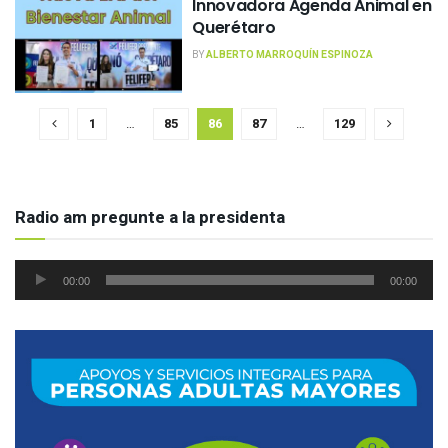
Innovadora Agenda Animal en
Querétaro
BY
ALBERTO MARROQUÍN ESPINOZA
1
…
85
86
87
…
129
Radio am pregunte a la presidenta
Reproductor
00:00
00:00
de
audio