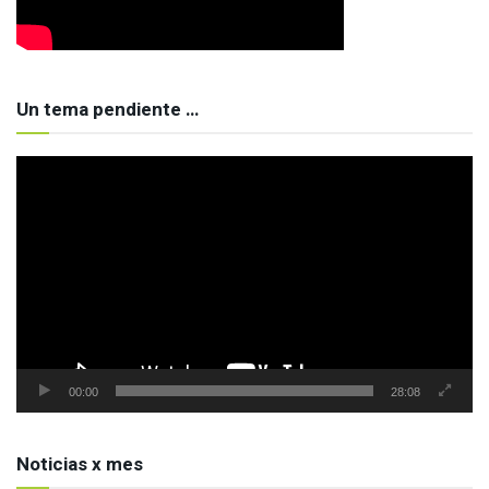
Un tema pendiente …
Reproductor
de
vídeo
00:00
28:08
Noticias x mes