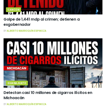
CANCÚN
Golpe de 1,441 mdp al crimen; detienen a
exgobernador
BY
ALBERTO MARROQUÍN ESPINOZA
GUANAJUATO
Detectan casi 10 millones de cigarros ilícitos en
Michoacán
BY
ALBERTO MARROQUÍN ESPINOZA