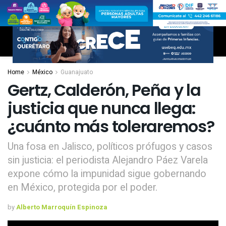
Home
México
Guanajuato
Gertz, Calderón, Peña y la
justicia que nunca llega:
¿cuánto más toleraremos?
Una fosa en Jalisco, políticos prófugos y casos
sin justicia: el periodista Alejandro Páez Varela
expone cómo la impunidad sigue gobernando
en México, protegida por el poder.
by
Alberto Marroquín Espinoza