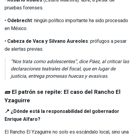
•
Rosario Robles
(Estafa Maestra): libre, a pesar de
pruebas forenses.
•
Odebrecht
: ningún político importante ha sido procesado
en México.
•
Cabeza de Vaca y Silvano Aureoles
: prófugos a pesar
de alertas previas.
“Nos trata como adolescentes”, dice Páez, al criticar las
declaraciones teatrales del fiscal, que en lugar de
justicia, entrega promesas huecas y evasivas.
🧱 El patrón se repite: El caso del Rancho El
Yzaguirre
📍 ¿Dónde está la responsabilidad del gobernador
Enrique Alfaro?
El Rancho El Yzaguirre no solo es escándalo local, sino una