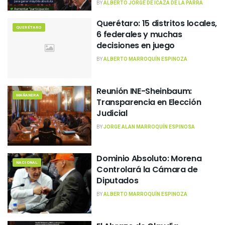
BY
ALBERTO JORGE DE ICAZA DE LA PARRA
Querétaro: 15 distritos locales,
QUERÉTARO
6 federales y muchas
decisiones en juego
BY
ALBERTO MARROQUÍN ESPINOZA
Reunión INE-Sheinbaum:
MAÑANERA
Transparencia en Elección
Judicial
BY
JORGE ALAN MARROQUÍN ESPINOSA
Dominio Absoluto: Morena
NACIONAL
Controlará la Cámara de
Diputados
BY
ALBERTO MARROQUÍN ESPINOZA