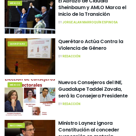
El Abrazo de Claudia
MÉXICO
Sheinbaum y AMLO Marca el
Inicio de la Transición
BY
JORGE ALAN MARROQUÍN ESPINOSA
Querétaro Actúa Contra la
QUERÉTARO
Violencia de Género
BY
REDACCIÓN
Nuevos Consejeros del INE,
MÉXICO
Guadalupe Taddei Zavala,
será la Consejera Presidente
BY
REDACCIÓN
Ministro Laynez ignora
NACIONAL
Constitución al conceder