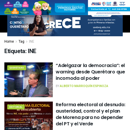
Home
Tag
INE
Etiqueta:
INE
“Adelgazar la democracia”: el
QUERÉTARO
warning desde Querétaro que
incomoda al poder
BY
ALBERTO MARROQUÍN ESPINOZA
Reforma electoral al desnudo:
EDITORIAL
austeridad, control y el plan
de Morena para no depender
del PT y el Verde