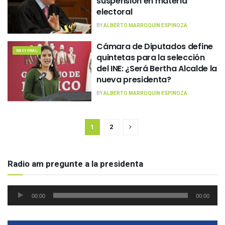
suspensión en materia
electoral
BY
ALBERTO MARROQUÍN ESPINOZA
Cámara de Diputados define
NACIONAL
quintetas para la selección
del INE: ¿Será Bertha Alcalde la
nueva presidenta?
BY
ALBERTO MARROQUÍN ESPINOZA
1
2
Radio am pregunte a la presidenta
Reproductor
00:00
00:00
de
audio